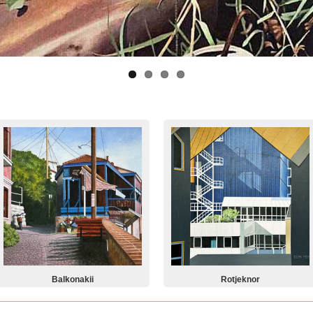
Balkonakii
Rotjeknor